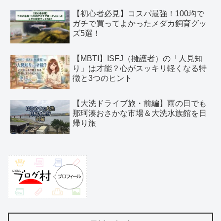
【初心者必見】コスパ最強！100均で
ガチで買ってよかったメダカ飼育グッ
ズ5選！
【MBTI】ISFJ（擁護者）の「人見知
り」は才能？心がスッキリ軽くなる特
徴と3つのヒント
【大洗ドライブ旅・前編】雨の日でも
那珂湊おさかな市場＆大洗水族館を日
帰り旅