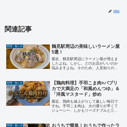
ttkk
関連記事
鶴見駅周辺の美味しいラーメン屋
料理・食レポ
5選！
最近、鶴見駅周辺にラーメン屋が増えま
したよね。しかし、どのお店がいいのか
悩みますよね。そのため、人見知りの私
がお店に入りやすい、美味しい理由で個
人的に好きな鶴見のラーメン屋を5店舗書
きます。気になる店がありましたら行っ
【鶏肉料理】手羽こま肉×パプリ
料理・食レポ
てみて下さい。初めて鶴...
カで大満足の「和風めんつゆ」＆
「洋風マスタード」炒め
最近、鶏肉も値上がりして厳しい毎日で
すね。手羽こま肉は、火の通りが早くて
ジューシー、しかもリーズナブルと三拍
子揃った、忙しい毎日の強い味方です。
あらかじめ一口大になっているので、包
丁を出す手間にサヨナラできるのも嬉し
おうちで簡単！おうちで作ったラ
料理・食レポ