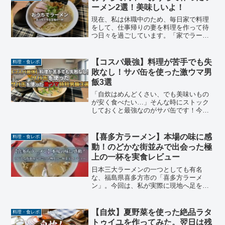
いポイントですよね。ビッ...
ーメン2選！美味しいよ！
現在、私は休職中のため、毎日家で料理
をして、仕事帰りの妻を料理を作って待
つ日々を過ごしています。「家でラーメ
ンをこだわって作るのって難しそ
う……」と思うかもしれませんが、実は
思ったより簡単に、お店のような味を作
【コスパ最強】料理が苦手でも失
料理・食レポ
ることができます！今回は最近私...
敗なし！サバ缶を使った激ウマ男
飯3選
「自炊はめんどくさい、でも美味いもの
が安く食べたい…」そんな時にストック
しておくと最強なのがサバ缶です！今回
は、普段からガチで自炊している私が、
実際に作って「これはリピート確定」と
なった簡単すぎるサバ缶料理を3つ厳選し
【喜多方ラーメン】本場の味に感
料理・食レポ
て紹介します。私のよう...
動！のどかな街並みで出会った極
上の一杯を実食レビュー
日本三大ラーメンの一つとしても有名
な、福島県喜多方市の「喜多方ラーメ
ン」。今回は、私が実際に現地へ足を運
んで「これは本当に美味しい！」と感動
したイチオシの店舗をご紹介します。の
どかな街並みを楽しみながら味わう本場
【自炊】夏野菜を使った絶品ラタ
料理・食レポ
の味は、わざわざ車を走らせて...
トゥイユを作ってみた。翌日は残