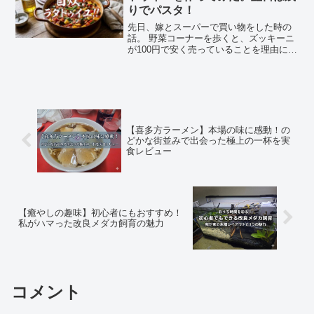
りでパスタ！
先日、嫁とスーパーで買い物をした時の
話。 野菜コーナーを歩くと、ズッキーニ
が100円で安く売っていることを理由に勝
手にカゴに入れられました。それにして
も最近、ズッキーニって安くなりました
ね。普段ズッキーニは食べないので買う
気はなかったのです...
【喜多方ラーメン】本場の味に感動！の
どかな街並みで出会った極上の一杯を実
食レビュー
【癒やしの趣味】初心者にもおすすめ！
私がハマった改良メダカ飼育の魅力
コメント