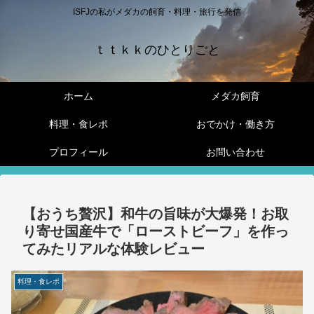
ISFJの私がメダカの飼育・料理・旅行を発信
ｔｔｋｋのひとりごと
ホーム
メダカ飼育
料理・食レポ
おでかけ・働き方
プロフィール
お問い合わせ
【おうち贅沢】和牛の旨味が大爆発！お取
り寄せ国産牛で「ローストビーフ」を作っ
てみたリアルな体験レビュー
料理・食レポ