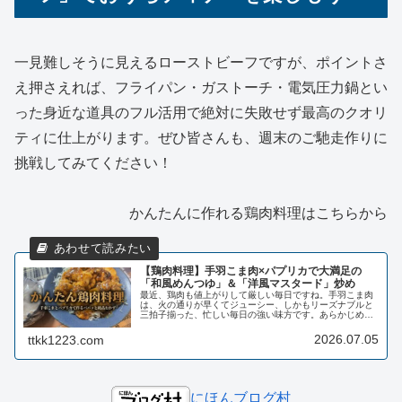
一見難しそうに見えるローストビーフですが、ポイントさ
え押さえれば、フライパン・ガストーチ・電気圧力鍋とい
った身近な道具のフル活用で絶対に失敗せず最高のクオリ
ティに仕上がります。ぜひ皆さんも、週末のご馳走作りに
挑戦してみてください！
かんたんに作れる鶏肉料理はこちらから
【鶏肉料理】手羽こま肉×パプリカで大満足の
「和風めんつゆ」＆「洋風マスタード」炒め
最近、鶏肉も値上がりして厳しい毎日ですね。手羽こま肉
は、火の通りが早くてジューシー、しかもリーズナブルと
三拍子揃った、忙しい毎日の強い味方です。あらかじめ一
口大になっているので、包丁を出す手間にサヨナラできる
のも嬉しいポイントですよね。ビッ...
2026.07.05
ttkk1223.com
にほんブログ村