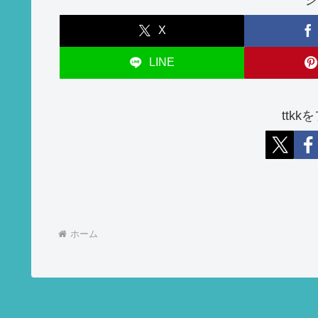
X
LINE
ttk
ホーム