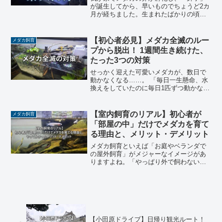
が誕生してから、早いものでちょうど2カ
月が経ちました。生まれたばかりの頃
は、 「ちゃんと餌を食べられているのか
な？」「明日の朝、落ちていないか
な、、、」と、毎日ハラハラしながら水
【初心者必見】メダカ全滅のルー
メダカ飼育
槽を覗き込んでいました。今...
プから脱出！ 1週間生き続けた、
たった3つの対策
せっかく迎えた可愛いメダカが、数日で
動かなくなる……。 「毎日一生懸命、水
換えをしていたのに毎日1匹ずつ動かなく
なるのはなぜ？」 私は絶望を味わいまし
た。「自分のやり方の何が間違っている
のか」と焦り、必死に調べて実践した結
【室内飼育のリアル】初心者が
メダカ飼育
果、ついに「1週間...
「部屋の中」だけでメダカを育て
る理由と、メリット・デメリット
メダカ飼育といえば「お庭やベランダで
の屋外飼育」がメジャーなイメージがあ
りますよね。「やっぱり外で飼わないと
上手く育たないのかな…」と悩んでいる
方も多いのではないでしょうか？しか
し、我が家のメダカたちは完全なる「室
内飼育」です。実際に部屋の...
【小田原ドライブ】日帰り観光ルート！