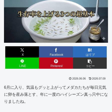
X
Facebook
はてブ
LINE
Pinterest
コピー
2026.06.06
2026.07.09
6月に入り、気温もグッと上がってメダカたちが毎日元気
に卵を産み落とす、年に一度のハイシーズン真っ只中にな
りましたね。