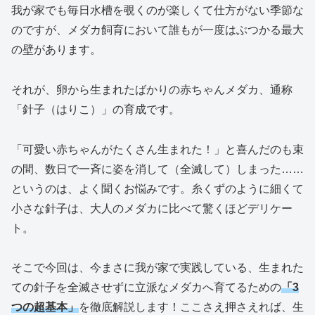
我が家でも毎日水槽を覗くのが楽しくて仕方がない季節な
のですが、メダカ飼育において誰もが一度はぶつかる最大
の壁があります。
それが、卵から生まれたばかりの赤ちゃんメダカ、通称
「針子（はりこ）」の育成です。
「可愛い赤ちゃんがたくさん生まれた！」と喜んだのも束
の間、数日で一斉に姿を消して（全滅して）しまった……
というのは、よく聞くお悩みです。糸くずのように細くて
小さな針子は、大人のメダカに比べて驚くほどデリケー
ト。
そこで今回は、今まさに我が家で実践している、生まれた
ての針子を全滅させずに立派なメダカへ育てるための
「3
つの超基本」
を徹底解説します！ここさえ押さえれば、生