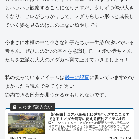
とハラハラ観察することになりますが、少しずつ体が大き
くなり、ヒレがしっかりして、メダカらしい形へと成長し
ていく姿を見るのはこの上ない癒やしです。
今まさに水槽の中で小さな針子たちが一生懸命泳いでいる
皆さん、ぜひこの3つの基本を意識して、可愛い赤ちゃん
たちを立派な大人のメダカへ育て上げていきましょう！
私の使っているアイテムは
過去に記事
に書いていますので
よかったら読んでみてください。
節約できる部分が見つかるかもしれないです。
【応用編】コスパ最強！100均グッズでここまで
できる！メダカ飼育に使える便利アイテム4選
暖かくなってくると、メダカたちの活動も一気に活発にな
りますよね。毎日のようにお腹にたくさんの卵をつけて泳
ぐ姿を見るのは、飼育者にとって至福の癒やしタイムで
す。しかし、メダカの繁殖や飼育を本格的に楽しもうとす
ると、容器や専用グッズなど、意外と...
2026.07.09
ttkk1223.com