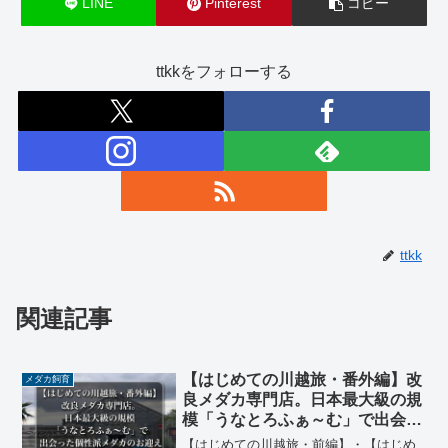
LINE
Pinterest
コピー
ttkkをフォローする
ttkk
関連記事
【はじめての川越旅・番外編】改
メダカ飼育
良メダカ専門店。日本最大級の規
模「うなとろふぁ～む」で出会っ
た個性派メダカのお迎え
【はじめての川越旅・前編】・【はじめ