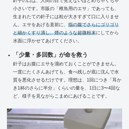
針子の口は、人間の目で見えないほどめちゃくちゃ
小さいです。市販の「稚魚用のエサ」であっても、
生まれたての針子には粒が大きすぎて口に入りませ
ん。エサをあげる直前に、
指の腹でさらにゴリゴリ
と細かくすり潰し、煙のような超微粉末
にしてから
水面に浮かせてあげてください。
「少量・多回数」が命を救う
針子はお腹にエサを溜めておくことができません。
一度にたくさんあげても、食べ残しが底に沈んで水
質を悪化させるだけです。理想は、1回につき「耳か
き1杯のさらに半分」くらいの量を、1日に3〜4回な
ど、様子を見ながらこまめにあげることです。