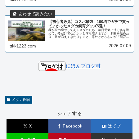
【初心者必見】コスパ最強！100均でガチで買っ
てよかったメダカ飼育グッズ5選！
我が家の癒やしであるメダカたち。毎日元気に泳ぐ姿を眺
めているだけで心がホッと落ち着きますが、飼育を始めた
り、数が増えてきたりすると、意外とかさむのが「飼育グ
ッズ代」ですよね。「できるだけコストを抑えて、アクア
ライフを楽しみたい…」そんな方に...
2026.07.09
ttkk1223.com
にほんブログ村
メダカ飼育
シェアする
X
Facebook
はてブ