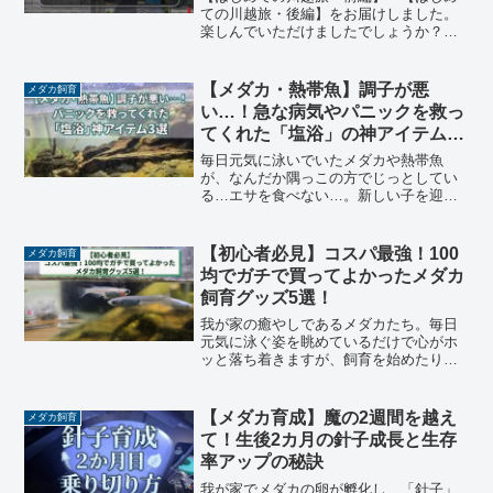
ての川越旅・後編】をお届けしました。
楽しんでいただけましたでしょうか？レ
トロな蔵造りの町並みを歩き、美味しい
お芋スイーツや時の鐘に癒やされて大満
足のドライブ旅でしたが……実はこの旅
【メダカ・熱帯魚】調子が悪
メダカ飼育
には、帰り道にもうひとつ...
い…！急な病気やパニックを救っ
てくれた「塩浴」の神アイテム3
選
毎日元気に泳いでいたメダカや熱帯魚
が、なんだか隅っこの方でじっとしてい
る…エサを食べない…。新しい子を迎え
たら数日後に元気がなくなってしまう。
愛着が湧いてきた魚たちの異変に気づい
たとき、めちゃくちゃ焦りますよね。私
【初心者必見】コスパ最強！100
メダカ飼育
も初めて魚の元気がなくなっ...
均でガチで買ってよかったメダカ
飼育グッズ5選！
我が家の癒やしであるメダカたち。毎日
元気に泳ぐ姿を眺めているだけで心がホ
ッと落ち着きますが、飼育を始めたり、
数が増えてきたりすると、意外とかさむ
のが「飼育グッズ代」ですよね。「でき
るだけコストを抑えて、アクアライフを
【メダカ育成】魔の2週間を越え
メダカ飼育
楽しみたい…」そんな方に...
て！生後2カ月の針子成長と生存
率アップの秘訣
我が家でメダカの卵が孵化し、「針子」