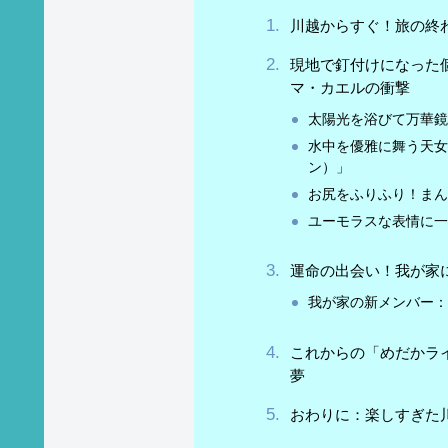
川越からすぐ！旅の終
現地で釘付けになった
マ・カエルの衝撃
太陽光を浴びて万華
水中を優雅に舞う天
ン）」
お尻をふりふり！ま
ユーモラスな表情に
運命の出会い！我が家
我が家の新メンバー
これからの「めだかラ
夢
おわりに：楽しすぎた