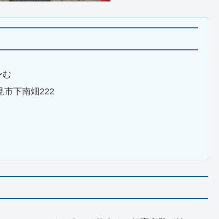
〜む
士見市下南畑222