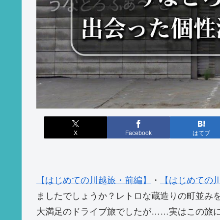
X
Facebook
はてブ
【はじめての川越旅・前編】
・
【はじめての
ましたでしょうか？レトロな蔵造りの町並み
大満足のドライブ旅でしたが……実はこの旅