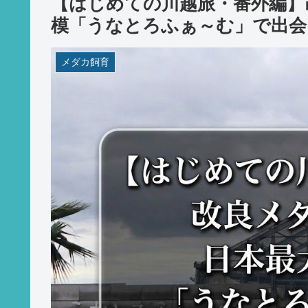
【はじめての川越旅・番外編】
模「うなとろふぁ～む」で出会
メダカ飼育