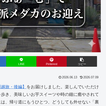
LINE
Pinterest
コピー
2026.06.13
2026.07.09
川越旅・後編】
をお届けしました。楽しんでいただけ
を歩き、美味しいお芋スイーツや時の鐘に癒やされて
には、帰り道にもうひとつ、どうしても外せない「裏